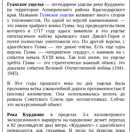
Гуамское ущелье
— легендарное ущелье реки Курджипс
на территории Апшеронского района Краснодарского
края. Название
Гуамское ущелье
вызывает много споров
у топонимистов. По одной из версий наименование —
это именя храброго воина Гуама, под предводительством
которого в 1717 году адыги заманили в это ущелье
пятитысячное войско крымского хана Давлет-Гирея и
почти полностью уничтожили его. По другой версии, с
адыгейского Гуама — это дикие пчёлы. Есть еще одна
версия. Гуама — «неприятное сердцу», с намеком на с
события начала XVIII века. Так или иначе, но ущелье
хребта Гуама — это стратегически важный объект, это
доказали события Великой Отечественной войны (1941-
1945).
В 30-е годы прошлого века по дну ущелья была
проложена ветка узкоколейной дороги протяженностью 8
(восемь) километров. Она использовалась вплоть до
развала Советского Союза при лесозаготовках. Сейчас
это экскурсионный объект.
Река Курджипс
в пределах 3-х километрового
экскурсионного маршрута на паровозике делает перепад
в 82 (восемьдесят два) метра. «Курджипс» с адыгейского
переводится, как грушевая. В лесах по берегам реки