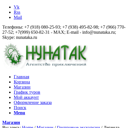
Vk
Rss
Mail
Телефоны: +7 (918) 080-25-93; +7 (938) 495-82-98; +7 (966) 770-
27-52; +7(999) 650-82-31 - MAX; E-mail - info@nunataka.ru;
Skype: nunataka.ru
Главная
Корзина
Магазин
График туров
Мой аккаунт
Оформление заказа
Поиск
Menu
Магазин
Вы здесь:
Home
/
Магазин
/
Групповые экскурсии
/
Легенда