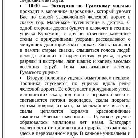
следования автобуса.
10:30 — Экскурсия по Гуамскому ущель
ю
проходит в вагончике паровозика, который увозит
Вас по старой узкоколейной железной дороге в
сказку гор. Маленькое путешествие в детство. С
одной стороны дороги бушует и клокочет в теснине
ущелья Курджипс, с другой отвесные каменные
стены с причудливыми узорами рассказывают о
минувших доисторических эпохах. Здесь оживают
в памяти старые сказки, слышаться голоса людей
некогда живших в окрестностях ущелья, звучат
разряды и выстрелы, лязг шашек и капель веселых
весенних струй. Горы рассказывают легенду
Гуамского ущелья
Вторую половину ущелья осматриваем пешком.
Тропинка спускается по ущелью вдоль рельс
железной дороги. Её обступают причудливые утесы
исполинских скал, под ноги с огромной высоты
скатываются потоки водопадов, скалы покрыты
густым ковром из мха, за мельчайшие выступы
скалы цепляются корнями краснокнижные
самшиты. Ученые выяснили — Гуамское ущелье
образовалось миллионы лет назад. Благодаря
удаленности от цивилизации природа сохранилась
здесь в первозданном виде. В каньоне уникальны и