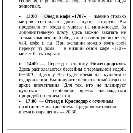
геология, и реликтовая флора и эндемичные виды
животных.
13:00 — Обед в кафе «1707»
— именно столько
метров составляет длина пути, которую Вы
проделали от входа в ущелье на мини-поезде. За
дополнительную плату здесь можно заказать не
только комплексный обед, но и различную выпечку,
чай, кофе и т.д. При желании можно взять свой
перекус из дома — в низкий сезон кафе «1707»
может быть закрыто.
14:00
— Переезд в станицу
Нижегородскую.
Здесь располагаются бассейны с термальной водой,
t=+40°С. Здесь у Вас будет время для купания и
оздоровления. Вы получите великолепный отдых и
яркие впечатления. Для тех, кто не планирует
купаться — свободное время: наслаждаться
природой и пением птиц.
17:00 — Отъезд в Краснодар
с отличным
позитивным настроением. Предположительное
время возвращения — 20:30