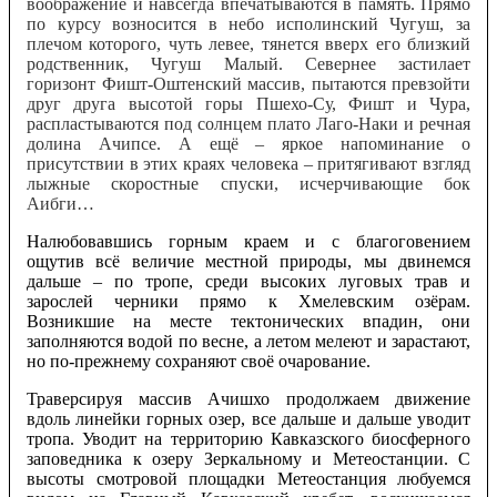
воображение и навсегда впечатываются в память. Прямо
по курсу возносится в небо исполинский Чугуш, за
плечом которого, чуть левее, тянется вверх его близкий
родственник, Чугуш Малый. Севернее застилает
горизонт Фишт-Оштенский массив, пытаются превзойти
друг друга высотой горы Пшехо-Су, Фишт и Чура,
распластываются под солнцем плато Лаго-Наки и речная
долина Ачипсе. А ещё – яркое напоминание о
присутствии в этих краях человека – притягивают взгляд
лыжные скоростные спуски, исчерчивающие бок
Аибги…
Налюбовавшись горным краем и с благоговением
ощутив всё величие местной природы, мы двинемся
дальше – по тропе, среди высоких луговых трав и
зарослей черники прямо к Хмелевским озёрам.
Возникшие на месте тектонических впадин, они
заполняются водой по весне, а летом мелеют и зарастают,
но по-прежнему сохраняют своё очарование.
Траверсируя массив Ачишхо продолжаем движение
вдоль линейки горных озер, все дальше и дальше уводит
тропа. Уводит на территорию Кавказского биосферного
заповедника к озеру Зеркальному и Метеостанции. С
высоты смотровой площадки Метеостанция любуемся