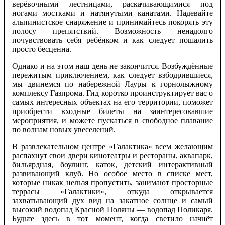
верёвочными лестницами, раскачивающимися под
ногами мостками и натянутыми канатами. Надевайте
альпинистское снаряжение и принимайтесь покорять эту
полосу препятствий. Возможность ненадолго
почувствовать себя ребёнком и как следует пошалить
просто бесценна.
Однако и на этом наш день не закончится. Возбуждённые
пережитым приключением, как следует взбодрившиеся,
мы двинемся по набережной Лауры к горнолыжному
комплексу Газпрома. Гид коротко проинструктирует вас о
самых интересных объектах на его территории, поможет
приобрести входные билеты на заинтересовавшие
мероприятия, и можете пускаться в свободное плавание
по волнам новых увеселений.
В развлекательном центре «Галактика» всем желающим
распахнут свои двери кинотеатры и рестораны, аквапарк,
бильярдная, боулинг, каток, детский интерактивный
развивающий клуб. Но особое место в списке мест,
которые никак нельзя пропустить, занимают просторные
террасы «Галактики», откуда открывается
захватывающий дух вид на закатное солнце и самый
высокий водопад Красной Поляны — водопад Поликаря.
Будьте здесь в тот момент, когда светило начнёт