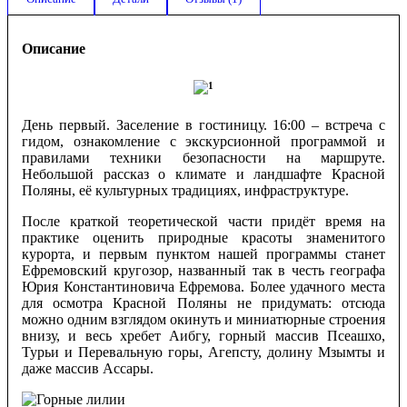
Описание
День первый. Заселение в гостиницу. 16:00 – встреча с
гидом, ознакомление с экскурсионной программой и
правилами техники безопасности на маршруте.
Небольшой рассказ о климате и ландшафте Красной
Поляны, её культурных традициях, инфраструктуре.
После краткой теоретической части придёт время на
практике оценить природные красоты знаменитого
курорта, и первым пунктом нашей программы станет
Ефремовский кругозор, названный так в честь географа
Юрия Константиновича Ефремова. Более удачного места
для осмотра Красной Поляны не придумать: отсюда
можно одним взглядом окинуть и миниатюрные строения
внизу, и весь хребет Аибгу, горный массив Псеашхо,
Турьи и Перевальную горы, Агепсту, долину Мзымты и
даже массив Ассары.