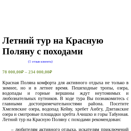
Летний тур на Красную
Поляну с походами
(
1
отзыв клиента)
Рейтинг
5.00
из 5 на
78 000,00
₽
–
234 000,00
₽
основе
опроса
Красная Поляна комфорта для активного отдыха не только в
1
пользователя
зимнее, но и в летнее время. Пешеходные тропы, озера,
водопады и горные вершины ждут неутомимых и
любознательных путников. В ходе тура Вы познакомитесь с
главными достопримечательностями района. Посетите
Хмелевские озера, водопад Кейву, хребет Аибгу, Дзитакские
озера и смотровые площадки хребта Ачишхо и горы Табунная.
Летний тур на Красную Поляну с походами рекомендован:
– любителям активного отдыха, искателям приключений