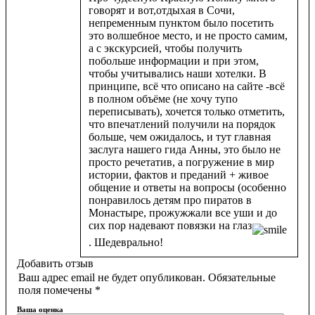
говорят и вот,отдыхая в Сочи,
непременным пунктом было посетить
это волшебное место, и не просто самим,
а с экскурсией, чтобы получить
побольше информации и при этом,
чтобы учитывались наши хотелки. В
принципе, всё что описано на сайте -всё
в полном объёме (не хочу тупо
переписывать), хочется только отметить,
что впечатлений получили на порядок
больше, чем ожидалось, и тут главная
заслуга нашего гида Анны, это было не
просто речетатив, а погружение в мир
истории, фактов и преданий + живое
общение и ответы на вопросы (особенно
понравилось детям про пиратов в
Монастыре, прожужжали все уши и до
сих пор надевают повязки на глаз
. Шедеврально!
Добавить отзыв
Ваш адрес email не будет опубликован.
Обязательные
поля помечены
*
Ваша оценка