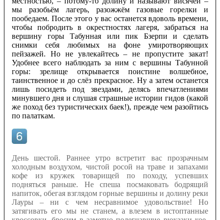
местностью, – потому-то долину и называют висячей –
мы разобьём лагерь, разожжём газовые горелки и
пообедаем. После этого у вас останется вдоволь времени,
чтобы побродить в окрестностях лагеря, забраться на
вершину горы Табунная или пик Бзерпи и сделать
снимки себя любимых на фоне умиротворяющих
пейзажей. Но не увлекайтесь – не пропустите закат!
Удобнее всего наблюдать за ним с вершины Табунной
горы: зрелище открывается поистине волшебное,
таинственное и до слёз прекрасное. Ну а затем останется
лишь посидеть под звездами, делясь впечатлениями
минувшего дня и слушая страшные истории гидов (какой
же поход без туристических баек!), прежде чем разойтись
по палаткам.
День шестой. Раннее утро встретит вас прозрачным
холодным воздухом, чистой росой на траве и запахами
кофе из кружек товарищей по походу, успевших
подняться раньше. Не спеша посмаковать бодрящий
напиток, обегая взглядом горные вершины и долину реки
Лауры – ни с чем несравнимое удовольствие! Но
затягивать его мы не станем, а влезем в истоптанные
кроссовки, бросим в заметно полегчавшие рюкзаки кое-