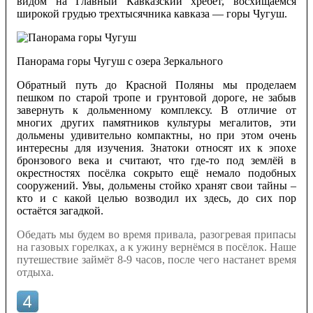
видом на Главный Кавказский хребет, восхищаемся
широкой грудью трехтысячника кавказа — горы Чугуш.
Панорама горы Чугуш с озера Зеркального
Обратный путь до Красной Поляны мы проделаем
пешком по старой тропе и грунтовой дороге, не забыв
завернуть к дольменному комплексу. В отличие от
многих других памятников культуры мегалитов, эти
дольмены удивительно компактны, но при этом очень
интересны для изучения. Знатоки относят их к эпохе
бронзового века и считают, что где-то под землёй в
окрестностях посёлка сокрыто ещё немало подобных
сооружений. Увы, дольмены стойко хранят свои тайны –
кто и с какой целью возводил их здесь, до сих пор
остаётся загадкой.
Обедать мы будем во время привала, разогревая припасы
на газовых горелках, а к ужину вернёмся в посёлок. Наше
путешествие займёт 8-9 часов, после чего настанет время
отдыха.