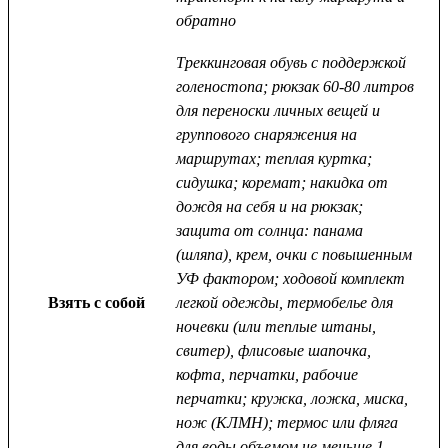
обратно
Треккинговая обувь с поддержкой
голеностопа; рюкзак 60-80 литров
для переноски личных вещей и
группового снаряжения на
маршрутах; теплая куртка;
сидушка; коремат; накидка от
дождя на себя и на рюкзак;
защита от солнца: панама
(шляпа), крем, очки с повышенным
УФ фактором; ходовой комплект
Взять с собой
легкой одежды, термобелье для
ночевки (или теплые штаны,
свитер), флисовые шапочка,
кофта, перчатки, рабочие
перчатки; кружка, ложка, миска,
нож (КЛМН); термос или фляга
для воды объемом не меньше 1