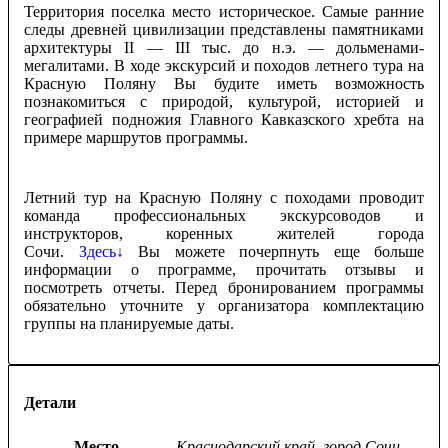
Территория поселка место историческое. Самые ранние
следы древней цивилизации представлены памятниками
архитектуры II — III тыс. до н.э. — дольменами-
мегалитами. В ходе экскурсий и походов летнего тура на
Красную Поляну Вы будите иметь возможность
познакомиться с природой, культурой, историей и
географией подножия Главного Кавказского хребта на
примере маршрутов программы.
Летний тур на Красную Поляну с походами проводит
команда профессиональных экскурсоводов и
инструкторов, коренных жителей города
Сочи.
Здесь↓
Вы можете почерпнуть еще больше
информации о программе, прочитать отзывы и
посмотреть отчеты. Перед бронированием программы
обязательно уточните у организатора комплектацию
группы на планируемые даты.
Детали
Место
Краснодарский край, город Сочи,