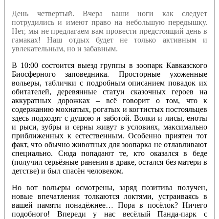
День четвертый. Вчера ваши ноги как следует
потрудились и имеют право на небольшую передышку.
Нет, мы не предлагаем вам провести предстоящий день в
гамаках! Наш отдых будет не только активным и
увлекательным, но и забавным.
В 10:00 состоится выезд группы в зоопарк Кавказского
Биосферного заповедника. Просторные ухоженные
вольеры, таблички с подробным описанием повадок их
обитателей, деревянные статуи сказочных героев на
аккуратных дорожках – всё говорит о том, что к
содержанию мохнатых, рогатых и когтистых постояльцев
здесь подходят с душою и заботой. Волки и лисы, еноты
и рыси, зубры и серны живут в условиях, максимально
приближенных к естественным. Особенно приятен тот
факт, что обычно животных для зоопарка не отлавливают
специально. Сюда попадают те, кто оказался в беде
(получил серьёзные ранения в драке, остался без матери в
детстве) и был спасён человеком.
Но вот вольеры осмотрены, заряд позитива получен,
новые впечатления толкаются локтями, устраиваясь в
вашей памяти понадёжнее… Пора в посёлок? Ничего
подобного! Впереди у нас весёлый Панда-парк с