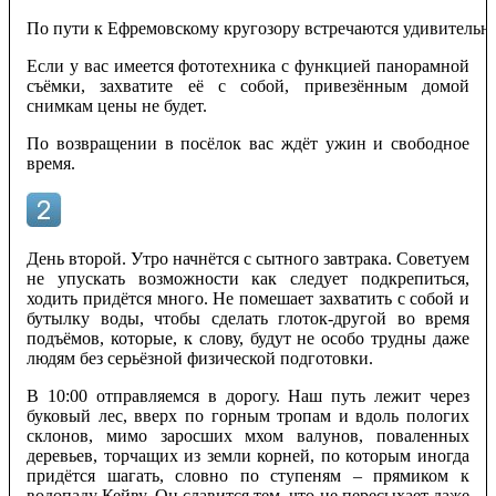
По пути к Ефремовскому кругозору встречаются удивительн
Если у вас имеется фототехника с функцией панорамной
съёмки, захватите её с собой, привезённым домой
снимкам цены не будет.
По возвращении в посёлок вас ждёт ужин и свободное
время.
День второй. Утро начнётся с сытного завтрака. Советуем
не упускать возможности как следует подкрепиться,
ходить придётся много. Не помешает захватить с собой и
бутылку воды, чтобы сделать глоток-другой во время
подъёмов, которые, к слову, будут не особо трудны даже
людям без серьёзной физической подготовки.
В 10:00 отправляемся в дорогу. Наш путь лежит через
буковый лес, вверх по горным тропам и вдоль пологих
склонов, мимо заросших мхом валунов, поваленных
деревьев, торчащих из земли корней, по которым иногда
придётся шагать, словно по ступеням – прямиком к
водопаду Кейву. Он славится тем, что не пересыхает даже