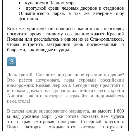
купанием в Чёрном море;
прогулкой среди ледовых дворцов и стадионов
Олимпийского парка, а так же вечерним шоу
фонтанов.
Если же туристические подвиги в ваши планы не входят,
посвятите время ленивому созерцанию красот Красной
Поляны или расслабьтесь в одном из её Спа-комплексов,
чтобы встретить завтрашний день посвежевшими и
бодрыми, как молодые огурцы.
День третий. Слышите нетерпеливое урчание во дворе?
Это рвётся штурмовать горы суровый российский
внедорожник Russian Jeep УАЗ. Сегодня ему предстоит с
ветерком домчать вас до зоны альпийских лугов хребта
Ачишхо, так что поскорее завтракайте и поднимайтесь
из-за стола!
В самом конце внедорожного маршрута
, на высоте 1 800
м над уровнем моря, уже готова показать вам чудеса
этого края смотровая площадка Северный кругозор.
Виды, которые открываются отсюда, потрясают