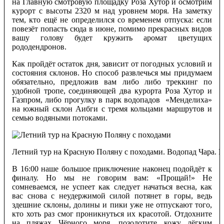
на Главную смотровую площадку Роза Хутор и осмотрим
курорт с высоты 2320 м над уровнем моря. На заметку
тем, кто ещё не определился со временем отпуска: если
повезёт попасть сюда в июне, помимо прекрасных видов
вашу голову будет кружить аромат цветущих
рододендронов.
Как пройдёт остаток дня, зависит от погодных условий и
состояния склонов. Но способ развлечься мы придумаем
обязательно, предложив вам либо либо треккинг по
удобной тропе, соединяющей два курорта Роза Хутор и
Газпром, либо прогулку в парк водопадов «Менделиха»
на южный склон Аибги с тремя кольцами маршрутов и
семью водяными потоками.
Летний тур на Красную Поляну с походами. Водопад Чара. 
В 16:00 наше большое приключение наконец подойдёт к
финалу. Но мы не говорим вам: «Прощай!» Не
сомневаемся, не успеет как следует начаться весна, как
вас снова с неудержимой силой потянет в горы, ведь
здешние склоны, долины и пики уже не отпускают того,
кто хоть раз смог проникнуться их красотой. Отдохните
на пляжах Чёрного моря, позолотите кожу лёгким