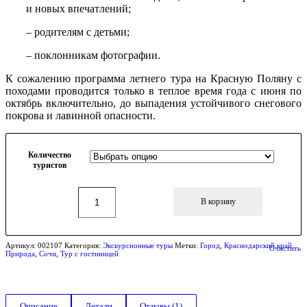
и новых впечатлений;
– родителям с детьми;
– поклонникам фотографии.
К сожалению программа летнего тура на Красную Поляну с
походами проводится только в теплое время года с июня по
октябрь включительно, до выпадения устойчивого снегового
покрова и лавинной опасности.
Количество
туристов
В корзину
Артикул:
002107
Категория:
Экскурсионные туры
Метки:
Город
,
Краснодарский край
,
Очистить
Природа
,
Сочи
,
Тур с гостиницей
Описание
Детали
Отзывы (1)