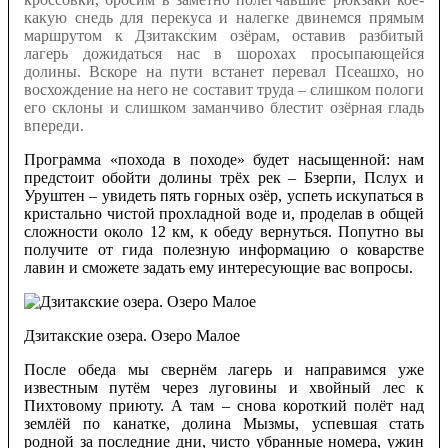
какую снедь для перекуса и налегке двинемся прямым
маршрутом к Дзитакским озёрам, оставив разбитый
лагерь дожидаться нас в шорохах просыпающейся
долины. Вскоре на пути встанет перевал Псеашхо, но
восхождение на него не составит труда – слишком пологи
его склоны и слишком заманчиво блестит озёрная гладь
впереди.
Программа «похода в походе» будет насыщенной: нам
предстоит обойти долины трёх рек – Бзерпи, Пслух и
Уруштен – увидеть пять горных озёр, успеть искупаться в
кристально чистой прохладной воде и, проделав в общей
сложности около 12 км, к обеду вернуться. Попутно вы
получите от гида полезную информацию о коварстве
лавин и сможете задать ему интересующие вас вопросы.
Дзитакские озера. Озеро Малое
После обеда мы свернём лагерь и направимся уже
известным путём через луговины и хвойный лес к
Пихтовому приюту. А там – снова короткий полёт над
землёй по канатке, долина Мызмы, успевшая стать
родной за последние дни, чисто убранные номера, ужин