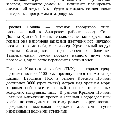
загаром, поезжайте домой и… начинайте планировать
следующий отдых. А мы будем вас ждать, готовя новые
интересные программы и маршруты.
Красная Поляна — поселок городского типа,
расположенный в Адлерском районе города Сочи.
Долина Красной Поляны теплая, солнечная, окруженная
горами она наполнена запахами цветущих гор, звуками
леса и красками неба, скал и озер. Хрустальный воздух
поляны благоприятен при легочных болезнях.
Температурный режим поселка намного ниже чем
побережья, здесь легче переносится летний зной.
Главный Кавказский хребет (ГКХ) — горная гряда
протяженностью 1100 км, протянувшаяся от Азова до
Каспия. Вершины ГКХ в районе Красной Поляны
достигают 3000 (трех тысяч) метров над уровнем моря,
защищая побережье и горный поселок от северных
холодных воздушных масс. В районе Красной Поляны
Главный Кавказский хребет и Главный Водораздельный
хребет не совпадают и поэтому рельеф вокруг поселка
представлен высокими горными массивами, густо
изрезанными водными артериями.