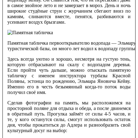
в самое знойное лето и не замерзает в мороз. День и ночь
широкие студёные струи с журчанием сбегают вниз по
камням, сливаются вместе, пенятся, разбиваются и
усеивают воздух брызгами.
Памятная табличка первооткрывателю водопада — Эльмару 
туристической базы, он много лет водил к водопаду группы
Здесь всегда уютно и хорошо, несмотря на густую тень,
которую отбрасывают на скалу с водопадом деревья.
Если пройти чуть дальше, можно отыскать памятную
табличку с именем инструктора турбазы Красной
Поляны, эстонца по рождению, Эльмара Яновича Кейву.
Именно его в честь безымянный когда-то поток воды
получил своё имя.
Сделав фотографии на память, мы расположимся на
просторной поляне для отдыха и обеда, а после двинемся
в обратный путь. Прогулка займёт от силы 4-5 часов, и
те, у кого останутся силы, смогут использовать остаток
дня, чтобы прокатиться до Адлера и разнообразить свой
культурный досуг на выбор: