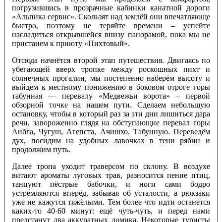
погрузившись в прозрачные кабинки канатной дороги
«Альпика сервис». Скользят над землёй они впечатляюще
быстро, поэтому не теряйте времени – успейте
насладиться открывшейся внизу панорамой, пока мы не
пристанем к приюту «Пихтовый».
Отсюда начнётся второй этап путешествия. Двигаясь по
убегающей вверх тропке между роскошных пихт и
солнечных прогалин, мы постепенно наберём высоту и
выйдем к местному понижению в боковом отроге горы
табунная — перевалу «Медвежьи ворота» – первой
обзорной точке на нашем пути. Сделаем небольшую
остановку, чтобы в который раз за эти дни лишиться дара
речи, завороженно глядя на обступающие перевал горы
Аибга, Чугуш, Агепста, Ачишхо, Табунную. Переведём
дух, посидим на удобных лавочках в тени рябин и
продолжим путь.
Далее тропа уходит траверсом по склону. В воздухе
витают ароматы луговых трав, разносится пение птиц,
танцуют пёстрые бабочки, и ноги сами бодро
устремляются вперёд, забывая об усталости, а рюкзаки
уже не кажутся тяжёлыми. Тем более что идти останется
каких-то 40-60 минут: ещё чуть-чуть, и перед нами
предстанут два аккуратных домика. Некоторые туристы