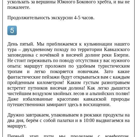
ускользать за вершины Южного Бокового хребта, и вы не
пожалеете.
Продолжительность экскурсии 4-5 часов.
День пятый. Мы приближаемся к кульминации нашего
тура – двухдневному походу по территории Кавказского
заповедника с ночёвкой в висячей долине реки Бзерпи.
Не стоит переживать по поводу отсутствия у вас нужного
опыта: маршрут проложен по удобным туристическим
тропам и легко покоряется новичкам. Зато какие
фантастические пейзажи будут открываться вам с каждым
пройденным километром! Каким густым разнотравьем
встретит путников висячая долина! Как легко дышится
чистейшим воздухом хвойных лесов и альпийских полян!
Даже избалованные красотами кавказской природы
путешественники замирают здесь в восхищении.
Дружно завтракаем, упаковываем в рюкзаки продукты на
два дня, берём с собой палатки и в 10:00 выдвигаемся на
маршрут.
Первый этап пути мы проделаем с комфортом,