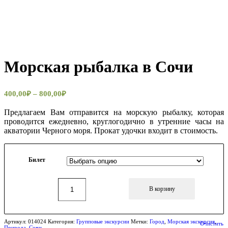
Морская рыбалка в Сочи
400,00
₽
–
800,00
₽
Предлагаем Вам отправится на морскую рыбалку, которая
проводится ежедневно, круглогодично в утренние часы на
акватории Черного моря. Прокат удочки входит в стоимость.
Билет
В корзину
Артикул:
014024
Категория:
Групповые экскурсии
Метки:
Город
,
Морская экскурсия
,
Очистить
Природа
,
Сочи