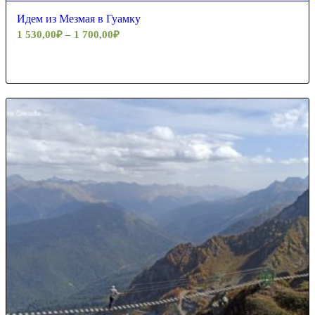
Идем из Мезмая в Гуамку
1 530,00
₽
–
1 700,00
₽