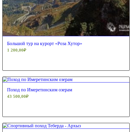
Большой тур на курорт «Роза Хутор»
1 200,00
₽
5.00
Поход по Имеретинским озерам
43 500,00
₽