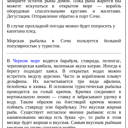
забираете остаток рыбы домой. Пока рыба жарится Вы
можете искупаться в открытом море — корабль
оборудован спасательными кругами и жилетами.
Дегустация. Отправление обратно в порт Сочи.
В случае прохладной погоды можно будет попросить у
капитана плед.
Морская рыбалка в Сочи пользуется большой
популярностью у туристов.
В
Черном море
водятся барабуля, ставрида, пеленгас,
черноморская камбала, маленькая акула катран. Иногда к
берегу подходит хамса. В открытых водах можно
встретить медузу аурелию. Часто за корабликом плывут
дельфины. Их насчитывается три вида афалина,
белобочка и азовка. В основном туристическая рыбалка
проводится на голый крючок. Крючки соединяют в
вертикальную линию — ставку и забрасывают удочку в
воду. Таким образом на блестящий крючок можно
поймать ставриду или барабульку. Это вкусная жирная
рыба. Существует негласное мнение рыбаков: если в
наименовании месяца есть буква «р», то рыба в этом
месяце будет жирная и вкусная. Самым вкусным рыбным
месяцем по праву считается ноябрь.