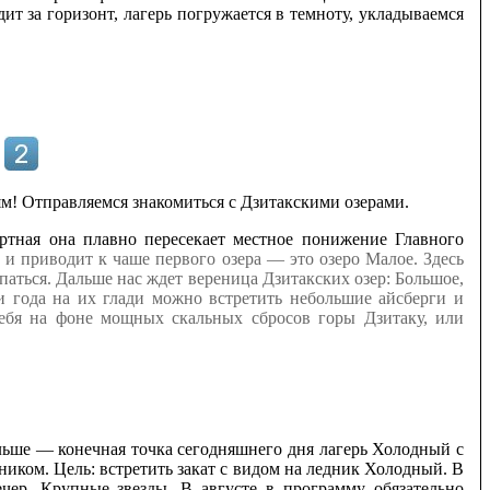
ит за горизонт, лагерь погружается в темноту, укладываемся
ям! Отправляемся знакомиться с Дзитакскими озерами.
ртная она плавно пересекает местное понижение Главного
м) и приводит к чаше первого озера — это озеро Малое. Здесь
аться. Дальше нас ждет вереница Дзитакских озер: Большое,
и года на их глади можно встретить небольшие айсберги и
себя на фоне мощных скальных сбросов горы Дзитаку, или
льше — конечная точка сегодняшнего дня лагерь Холодный с
иком. Цель: встретить закат с видом на ледник Холодный. В
ечер. Крупные звезды. В августе в программу обязательно