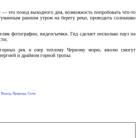
 — это поход выходного дня, возможность попробовать что-то
т туманным ранним утром на берегу реки, проводить солнышко
;
лям фотографии, видеосъемки. Гид сделает несколько пауз на
сти;
горных рек и озер теплому Черному морю, вволю смогут
энергией и драйвом горной тропы;
:
Поход
,
Природа
,
Сочи