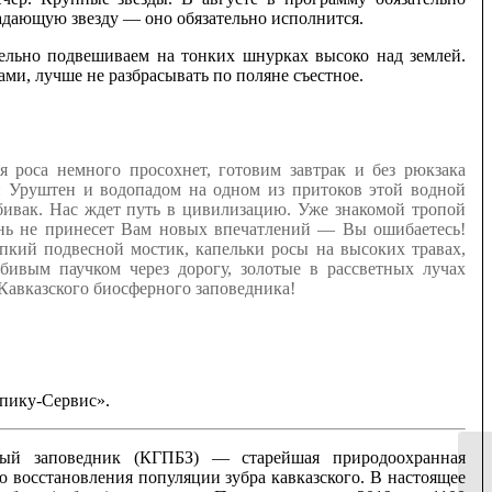
падающую звезду — оно обязательно исполнится.
тельно подвешиваем на тонких шнурках высоко над землей.
ами, лучше не разбрасывать по поляне съестное.
 роса немного просохнет, готовим завтрак и без рюкзака
ки Уруштен и водопадом на одном из притоков этой водной
бивак. Нас ждет путь в цивилизацию. Уже знакомой тропой
день не принесет Вам новых впечатлений — Вы ошибаетесь!
пкий подвесной мостик, капельки росы на высоких травах,
бивым паучком через дорогу, золотые в рассветных лучах
Кавказского биосферного заповедника!
ьпику-Сервис».
ный заповедник (КГПБЗ) — старейшая природоохранная
ю восстановления популяции зубра кавказского. В настоящее