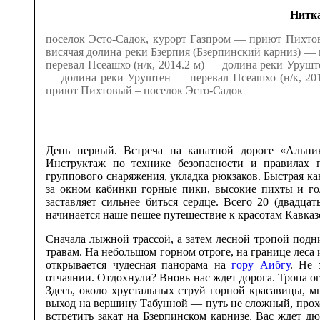
Нитк
поселок Эсто-Садок, курорт Газпром — приют Пихто
висячая долина реки Бзерпия (Бзерпинский карниз) —
перевал Псеашхо (н/к, 2014.2 м) — долина реки Уру
— долина реки Уруштен — перевал Псеашхо (н/к, 20
приют Пихтовый – поселок Эсто-Садок
День первый. Встреча на канатной дороге «Альпик
Инструктаж по технике безопасности и правилах 
группового снаряжения, укладка рюкзаков. Быстрая к
за окном кабинки горные пики, высокие пихты и го
заставляет сильнее биться сердце. Всего 20 (двадц
начинается наше пешее путешествие к красотам Кавказ
Сначала лыжной трассой, а затем лесной тропой под
травам. На небольшом горном отроге, на границе леса 
открывается чудесная панорама на
гору Аибгу
. Не 
отчаянии. Отдохнули? Вновь нас ждет дорога. Тропа о
Здесь, около хрустальных струй горной красавицы, м
выход на вершину Табунной — путь не сложный, прохо
встретить закат на Бзерпинском карнизе, Вас ждет д