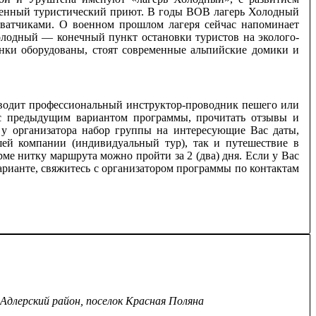
именный туристический приют. В годы ВОВ лагерь Холодный
хватчиками. О военном прошлом лагеря сейчас напоминает
олодный — конечный пункт остановки туристов на эколого-
нки оборудованы, стоят современные альпийские домики и
оводит профессиональный инструктор-проводник пешего или
 предыдущим вариантом программы, прочитать отзывы и
 у организатора набор группы на интересующие Вас даты,
шей компании (индивидуальный тур), так и путешествие в
ме нитку маршрута можно пройти за 2 (два) дня. Если у Вас
арианте, свяжитесь с организатором программы по контактам
 Адлерский район, поселок Красная Поляна