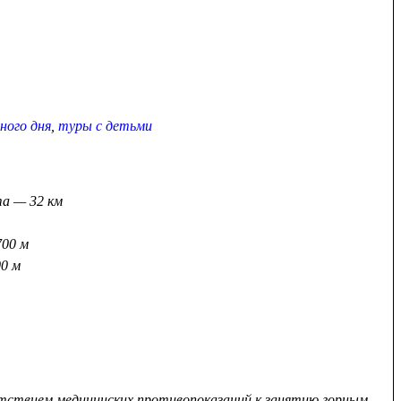
ного дня
,
туры с детьми
а — 32 км
00 м
0 м
утствием медицинских противопоказаний к занятию горным