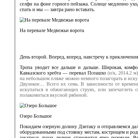
селфи на фоне горного пейзажа. Солнце медленно уход
спать и мы — завтра рано вставать.
На перевале Медвежьи ворота
День второй. Вперед, вперед, навстречу к приключени
Тропа уводит все дальше и дальше. Широкая, комфо
Кавказского хребта — перевал Псеашхо
(н/к, 2014.2 
на небольшом пляже можно немного позагорать и искуп
Двуликое… Всего их семь. В зависимости от времен
искупаться в обжигающих струях, или запечатлеть 
полакомиться вкусной рябиной.
Озеро Большое
Покидаем озерную долину Дзитаку и отправляемся да
оборудованными под стоянку местам, кострищем и родн
закатных лучах ледник становится ярко розовым. В