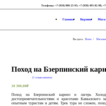
Телефоны: +7 (918) 080-25-93; +7 (938) 495-82-98; +7
Главная
Корзина
Мага
Вы здесь:
Home
/
Магазин
Поход на Бзерпинский кар
(
1
отзыв клиента)
Рейтинг
5.00
из 5 на
18 300,00
₽
основе
опроса
Поход на Бзерпинский карниз и лагерь Холо
1
пользователя
достопримечательностями и красотами Кавказского з
опытным туристам и детям. Трек тура не сложен, пох