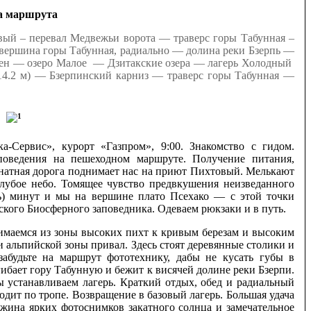
а маршрута
вый – перевал Медвежьи ворота — траверс горы Табунная –
 вершина горы Табунная, радиально — долина реки Бзерпь —
штен — озеро Малое — Дзитакские озера — лагерь Холодный
14.2 м) — Бзерпинский карниз — траверс горы Табунная —
а-Сервис», курорт «Газпром», 9:00. Знакомство с гидом.
поведения на пешеходном маршруте. Получение питания,
анатная дорога поднимает нас на приют Пихтовый. Мелькают
лубое небо. Томящее чувство предвкушения неизведанного
ать) минут и мы на вершине плато Псехако — с этой точки
ского Биосферного заповедника. Одеваем рюкзаки и в путь.
нимаемся из зоны высоких пихт к кривым березам и высоким
и альпийской зоны привал. Здесь стоят деревянные столики и
забудьте на маршрут фототехнику, дабы не кусать губы в
гибает гору Табунную и бежит к висячей долине реки Бзерпи.
ы устанавливаем лагерь. Краткий отдых, обед и радиальный
дит по тропе. Возвращение в базовый лагерь. Большая удача
южина ярких фотоснимков закатного солнца и замечательное