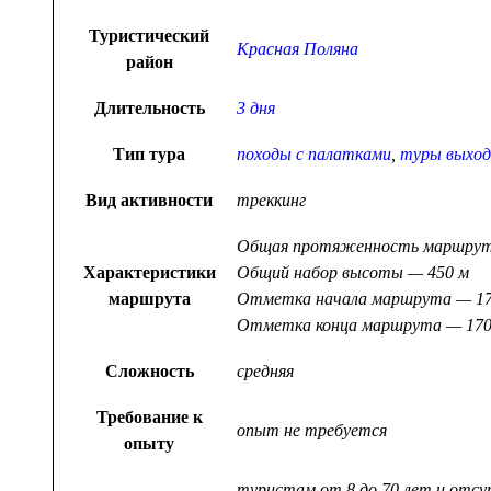
Туристический
Красная Поляна
район
Длительность
3 дня
Тип тура
походы с палатками
,
туры выход
Вид активности
треккинг
Общая протяженность маршрут
Характеристики
Общий набор высоты — 450 м
маршрута
Отметка начала маршрута — 17
Отметка конца маршрута — 170
Сложность
средняя
Требование к
опыт не требуется
опыту
туристам от 8 до 70 лет и отс