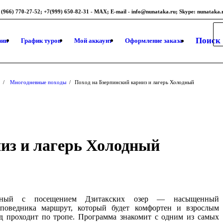
 (966) 770-27-52; +7(999) 650-82-31 - MAX; E-mail - info@nunataka.ru; Skype: nunataka.
Поиск
зин
График туров
Мой аккаунт
Оформление заказа
/
Многодневные походы
/
Поход на Бзерпинский карниз и лагерь Холодный
низ и лагерь Холодный
дный с посещением Дзитакских озер — насыщенный
аповедника маршрут, который будет комфортен и взрослым
од проходит по тропе. Программа знакомит с одним из самых