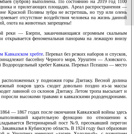
мбаев (зубров) выполнена. По состоянию на 2019 год 1100
оведника и прилегающих площадях. Ареал распространения —
йоне Красной Поляны зубра не встретишь, но тур или олень
зумевает отсутствие воздействия человека на жизнь данной
ний, охота на животных запрещены!
ой реки — Бзерпи, заканчивающаяся огромным скальным
а и открывается феноменальная панорама на лежащую внизу
м Кавказском хребте
. Перевал без резких наборов и спусков,
ринадлежит бассейну Черного моря, Уруштен — Азовского.
й Водороздельный хребет Кавказа. Перевал Псеашхо — место
, расположенных у подножия горы Дзитаку. Весной долина
нежный покров здесь сходит довольно поздно из-за массы
ходит лавиной со склонов Дзитаку. Летом тропа высыхает и
о поросли высокими травами и кавказскими рододендронами.
1864 — 1867 годах после окончания Кавказской войны здесь
 выполнявший карательную функцию по отношению к
акладывается Ветеринарный пост №9, пресекавший перегон
з Закавказья в Кубанскую область. В 1924 году был образован
ной и Уруштена именуют «лагерь Холодный», с развитием