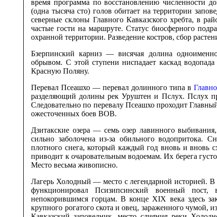
время программа по восстановлению численности до
(одна тысяча сто) голов обитает на территории зап
северные склоны Главного Кавказского хребта, в ра
частые гости на маршруте. Статус биосферного подра
охранной территории. Разведение костров, сбор расте
Бзерпинский карниз — висячая долина одноименн
обрывом. С этой ступени ниспадает каскад водопад
Красную Поляну.
Перевал Псеашхо — перевал долинного типа в
Главно
разделяющий долины рек Уруштен и Пслух. Пслух п
Следовательно по перевалу Псеашхо проходит Главны
ожесточенных боев ВОВ.
Дзитакские озера — семь озер лавинного выбивания
сильно заболочена из-за обильного водопритока. С
плотного снега, который каждый год вновь и вновь с
приводит к очаровательным водоемам. Их берега густ
Место весьма живописно.
Лагерь Холодный — место с легендарной историей. В 
функционировал Псизипсинский военный пост,
непокорившимся горцам. В конце XIX века здесь з
крупного рогатого скота и овец, зараженного чумой, и
Кавказский заповедник, место слияния реки Холод