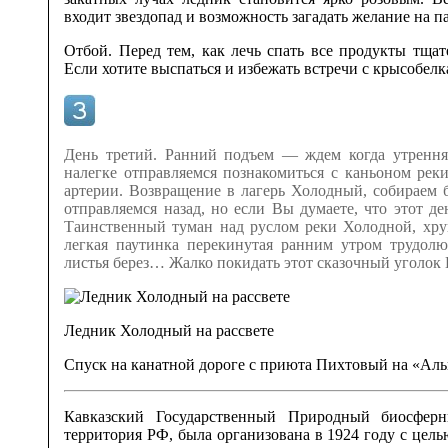
входит звездопад и возможность загадать желание на 
Отбой. Перед тем, как лечь спать все продукты тща
Если хотите выспаться и избежать встречи с крысобелк
День третий. Ранний подъем — ждем когда утренняя
налегке отправляемся познакомиться с каньоном ре
артерии. Возвращение в лагерь Холодный, собираем 
отправляемся назад, но если Вы думаете, что этот 
Таинственный туман над руслом реки Холодной, хру
легкая паутинка перекинутая ранним утром трудолю
листья берез… Жалко покидать этот сказочный уголок 
Ледник Холодный на рассвете
Спуск на канатной дороге с приюта Пихтовый на «Ал
Кавказский Государственный Природный биосфер
территория РФ, была организована в 1924 году с цель