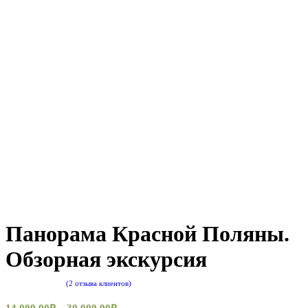
Панорама Красной Поляны.
Обзорная экскурсия
(
2
отзыва клиентов)
Рейтинг
5.00
из 5 на
14 000,00
₽
–
30 000,00
₽