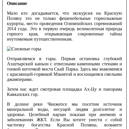
Описание
Мало кто догадывается, что экскурсия на Красную
Поляну это не только фешенебельные горнолыжные
курорты, место проведения Олимпийских соревнований
2014 года. Это в первую очередь великолепная природа
горного края, открывающая сокровенные тайны
неутомимым путешественникам.
Отправляемся в горы. Первая остановка глубокий
Ахштырский каньон с отвесными каменными стенами и
тонкой ниточкой моста Скай Парка. Здесь мы знакомимся
с красавицей-горянкой Мзымтой и восхищаемся смелыми
джамперами.
Затем нас ждет смотровая площадка Ах-Цу и панорама
Кавказских гор.
В долине реки Чвижепсе мы посетим источник
минеральной воды, несущей людям долголетие и
здоровье. Целебный нарзан показан при анемиях и
заболеваниях ЖКТ. Если Вы хотите унести с собой
частичку богатства Красной Поляны, возьмите