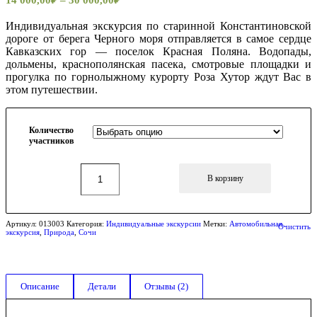
основе
опроса
Индивидуальная экскурсия по старинной Константиновской
2
пользователей
дороге от берега Черного моря отправляется в самое сердце
Кавказских гор — поселок Красная Поляна. Водопады,
дольмены, краснополянская пасека, смотровые площадки и
прогулка по горнолыжному курорту Роза Хутор ждут Вас в
этом путешествии.
Количество
участников
В корзину
Артикул:
013003
Категория:
Индивидуальные экскурсии
Метки:
Автомобильная
Очистить
экскурсия
,
Природа
,
Сочи
Описание
Детали
Отзывы (2)