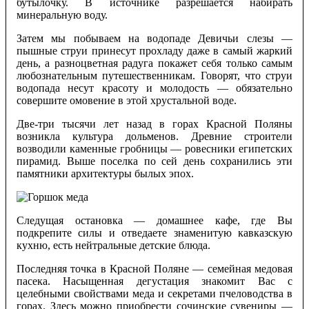
бутылочку. В источнике разрешается набирать
минеральную воду.
Затем мы побываем на водопаде Девичьи слезы —
пышные струи принесут прохладу даже в самый жаркий
день, а разноцветная радуга покажет себя только самым
любознательным путешественникам. Говорят, что струи
водопада несут красоту и молодость — обязательно
совершите омовение в этой хрустальной воде.
Две-три тысячи лет назад в горах Красной Поляны
возникла культура дольменов. Древние строители
возводили каменные гробницы — ровесники египетских
пирамид. Выше поселка по сей день сохранились эти
памятники архитектуры былых эпох.
Следущая остановка — домашнее кафе, где Вы
подкрепите силы и отведаете знаменитую кавказскую
кухню, есть нейтральные детские блюда.
Последняя точка в Красной Поляне — семейная медовая
пасека. Насыщенная дегустация знакомит Вас с
целебными свойствами меда и секретами пчеловодства в
горах. Здесь можно приобрести сочинские сувениры —