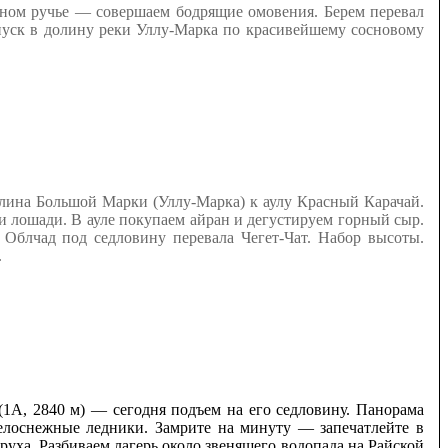
рном ручье — совершаем бодрящие омовения. Берем перевал
Спуск в долину реки Уллу-Марка по красивейшему сосновому
лина Большой Марки (Уллу-Марка) к аулу Красный Карачай.
и лошади. В ауле покупаем айран и дегустируем горный сыр.
 Облчад под седловину перевала Чегет-Чат. Набор высоты.
.
1А, 2840 м) — сегодня подъем на его седловину. Панорама
белоснежные ледники. Замрите на минуту — запечатлейте в
уха. Разбиваем лагерь около звенящего водопада на Райской