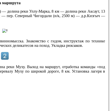
а маршрута
) — долина реки Уллу-Марка, 8 км — долина реки Аксаут, 13
км — пер. Северный Чигордали (н/к, 2500 м) — д.р.Кизгыч —
евинномысска. Знакомство с гидом, инструктаж по технике
ческих деликатесов на поход. Укладка рюкзаков.
лина реки Муху. Выход на маршрут, отработка команды «под
еревалу Муху по широкой дороге, 8 км. Установка лагеря в