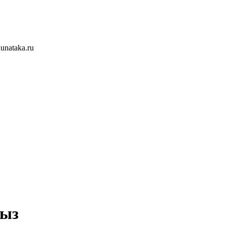
unataka.ru
хыз