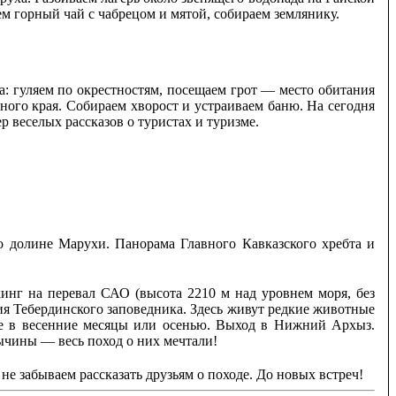
м горный чай с чабрецом и мятой, собираем землянику.
да: гуляем по окрестностям, посещаем грот — место обитания
рного края. Собираем хворост и устраиваем баню. На сегодня
р веселых рассказов о туристах и туризме.
о долине Марухи. Панорама Главного Кавказского хребта и
кинг на перевал САО (высота 2210 м над уровнем моря, без
ия Тебердинского заповедника. Здесь живут редкие животные
пе в весенние месяцы или осенью. Выход в Нижний Архыз.
ычины — весь поход о них мечтали!
не забываем рассказать друзьям о походе. До новых встреч!