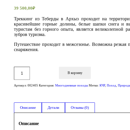
39 500,00
₽
Треккинг из Теберды в Архыз проходит на территори
красивейшие горные долины, белые шапки снега и в
туристам без горного опыта, является великолепной
зубров туризма.
Путешествие проходит в межсезонье. Возможна резкая 
снаряжения.
В корзину
Артикул:
002405
Категория:
Многодневные походы
Метки:
КЧР
,
Поход
,
Природ
Описание
Детали
Отзывы (0)
Описание