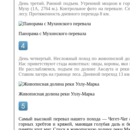
День третий. Ранний подъем. Утренний моцион в го
Муху (1А, 2764 м.). Контрольное фото на перевале. 
лесу. Протяженность дневного перехода 8 км.
Панорама с Мухинского перевала
День четвертый. Несложный поход по живописной до
Нас приветствуют стада животных: овцы, коровы, яки 
Не расслабляемся, подъем по долине Аксаута и реки
Ставим лагерь на границе леса. Дневной переход 13 км
Живописная долина реки Уллу-Марка
Самый высокий перевал нашего похода — Чегет-Чат (
горных хребтов и кряжей, манящая голубая даль и 
памяти этот миг. Спуск в живописную долину реки Мар