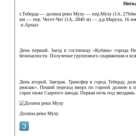
Нитк
г.Теберда — долина реки Муху — пер.Муху (1А, 2764м
км — пер. Чегет-Чат (1А, 2840 м) — д.р.Маруха, 16 
п.Архыз
День первый. Заезд в гостиницу «Кубань» города Н
безопасности. Получение группового снаряжения и вся
День второй. Завтрак. Трансфер в город Теберду, до
рюкзак». Пеший переход вверх по горной долине к п
горах ниже Сырного завода. Первая ночь под звездами.
Долина реки Муху