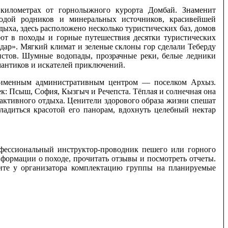
километрах от горнолыжного курорта Домбай. Знаменит
дой родников и минеральных источников, красивейшей
дыха, здесь расположено несколько туристических баз, домов
уют в походы и горные путешествия десятки туристических
 дар». Мягкий климат и зеленые склоны гор сделали Теберду
истов. Шумные водопады, прозрачные реки, белые ледники
мантиков и искателей приключений.
оименным административным центром — поселком Архыз.
к: Псыш, София, Кызгыч и Речепста. Тёплая и солнечная она
 активного отдыха. Ценители здорового образа жизни спешат
ладиться красотой его панорам, вдохнуть целебный нектар
ессиональный инструктор-проводник пешего или горного
ормации о походе, прочитать отзывы и посмотреть отчеты.
ите у организатора комплектацию группы на планируемые