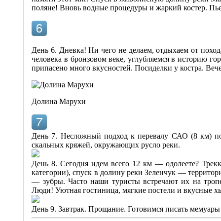
поляне! Вновь водные процедуры и жаркий костер. Пье
День 6. Дневка! Ни чего не делаем, отдыхаем от похо
человека в бронзовом веке, углубляемся в историю го
припасено много вкусностей. Посиделки у костра. Вече
Долина Марухи
День 7. Несложный подход к перевалу САО (8 км) п
скальных кряжей, окружающих русло реки.
День 8. Сегодня идем всего 12 км — одолеете? Трек
категории), спуск в долину реки Зеленчук — территор
— зубры. Часто наши туристы встречают их на тро
Люди! Уютная гостиница, мягкие постели и вкусные х
День 9. Завтрак. Прощание. Готовимся писать мемуары 