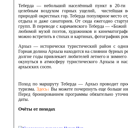
Теберда — небольшой населённый пункт в 20-ти 
целебным воздухом горных ущелий, чистейшая во
природой окрестных гор. Теберда популярное место от
отдыха и даже санаториев. От сюда ежегодно старт
групп. В переводе с карачаевского Теберда — «Божий
любимой музой поэтов, художников и кинематограф
можно встретить в стихах и картинах, фотографиях ро
Архыз — исторически туристический район с одн
Горная долина Архыза находится на слиянии бурных ре
долгие годы привлекает любителей летнего и зимнего
окунуться в атмосферу туристического Архыза и нас
архызских сосен.
Поход по маршруту Теберда — Архыз проводит проф
туризма.
Здесь↓
Вы можете почерпнуть еще больше инф
Перед бронированием программы обязательно уточн
даты.
Очёты от походах
Теберда — Маруха, май 2022