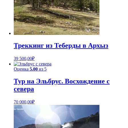
Треккинг из Теберды в Архыз
39 500,00
₽
Оценка
5.00
из 5
Тур на Эльбрус. Восхождение с
севера
70 000,00
₽