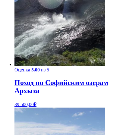
Оценка
5.00
из 5
Поход по Софийским озерам
Архыза
39 500,00
₽