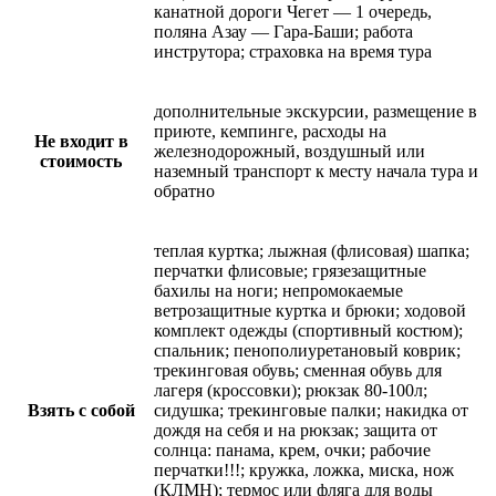
канатной дороги Чегет — 1 очередь,
поляна Азау — Гара-Баши; работа
инструтора; страховка на время тура
дополнительные экскурсии, размещение в
приюте, кемпинге, расходы на
Не входит в
железнодорожный, воздушный или
стоимость
наземный транспорт к месту начала тура и
обратно
теплая куртка; лыжная (флисовая) шапка;
перчатки флисовые; грязезащитные
бахилы на ноги; непромокаемые
ветрозащитные куртка и брюки; ходовой
комплект одежды (спортивный костюм);
спальник; пенополиуретановый коврик;
трекинговая обувь; сменная обувь для
лагеря (кроссовки); рюкзак 80-100л;
Взять с собой
сидушка; трекинговые палки; накидка от
дождя на себя и на рюкзак; защита от
солнца: панама, крем, очки; рабочие
перчатки!!!; кружка, ложка, миска, нож
(КЛМН); термос или фляга для воды