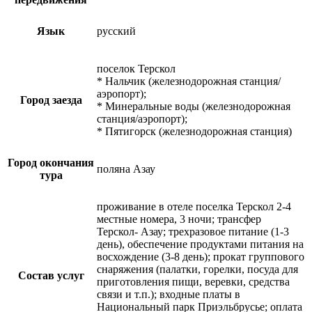
Язык
русский
поселок Терскол
* Нальчик (железнодорожная станция/
аэропорт);
Город заезда
* Минеральные воды (железнодорожная
станция/аэропорт);
* Пятигорск (железнодорожная станция)
Город окончания
поляна Азау
тура
проживание в отеле поселка Терскол 2-4
местные номера, 3 ночи; трансфер
Терскол- Азау; трехразовое питание (1-3
день), обеспечение продуктами питания на
восхождение (3-8 день); прокат группового
снаряжения (палатки, горелки, посуда для
Состав услуг
приготовления пищи, веревки, средства
связи и т.п.); входные платы в
Национальный парк Приэльбрусье; оплата