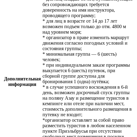
без сопровождающих требуется
доверенность на имя инструктора,
проводящего программу;
* для лиц в возрасте от 14 до 17 лет
возможен подъем только до отм. 4800 м
над уровнем моря;
* организатор в праве изменить маршрут
движения согласно погодных условий и
состояния группы;
* минимальная группа — 6 (шесть)
человек;
* при индивидуальном заказе программы
выкупается 6 (шесть) путевок, при
сборной группе доступна для
Дополнительная
бронирования 1 (одна) путёвка;
информация
* в случае успешного восхождения в 6-й
день, возможен досрочный спуск группы
на поляну Азау и размещение туристов в
кемпинге или отеле при наличии мест,
стоимость дополнительного размещения в
путевку не входит;
*организатор оставляет за собой право
разместить туристов в любом населенном
пункте Приэльбрусья при отсутствии
свободных мест размещения в поселке