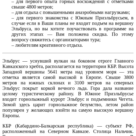
– для первого опыта горных восхождений с отметками
свыше 4800 метров;
– для отдыха с повышенными анаэробными нагрузками;
– для первого знакомства с Южным Приэльбрусьем, в
случае если в Ваши планы не входит подъем на вершину
Эльбруса, но вы хотите поучаствовать в программе на
других этапах — Вам положена скидка. По этому
вопросу свяжитесь с организаторами тура;
– любителям креативного отдыха.
Эльбрус — уснувший вулкан на боковом отроге Главного
Кавказского хребта, располагается на территории КБР. Высота
Западной вершины 5641 метра над уровнем моря — эта
отметка является самой высокой в Европе. Свыше 3800
метров на южных склонах и 3100 метров на северных
Эльбрус покрыт коркой вечного льда. Гора дала название
целому туристическому району. В Южное Приэльбрусье
входит горнолыжный курорт Эльбрус и подъемники Чегета.
Зимой здесь царит горнолыжное безумство, летом район
популярен у желающих взойти на самую высокую вершину
Европы.
КБР (Кабардино-Балкарская республика) — субъект РФ,
расположенный на Северном Кавказе. Столица Нальчик.