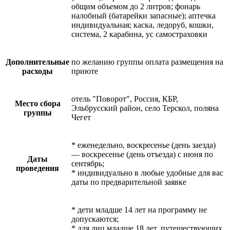
общим объемом до 2 литров; фонарь
налобный (батарейки запасные); аптечка
индивидуальная; каска, ледоруб, кошки,
система, 2 карабина, ус самостраховки
Дополнительные
по желанию группы оплата размещения на
расходы
приюте
отель "Поворот", Россия, КБР,
Место сбора
Эльбрусский район, село Терскол, поляна
группы
Чегет
* еженедельно, воскресенье (день заезда)
— воскресенье (день отъезда) с июня по
Даты
сентябрь;
проведения
* индивидуально в любые удобные для вас
даты по предварительной заявке
* дети младше 14 лет на программу не
допускаются;
* для лиц младше 18 лет, путешествующих