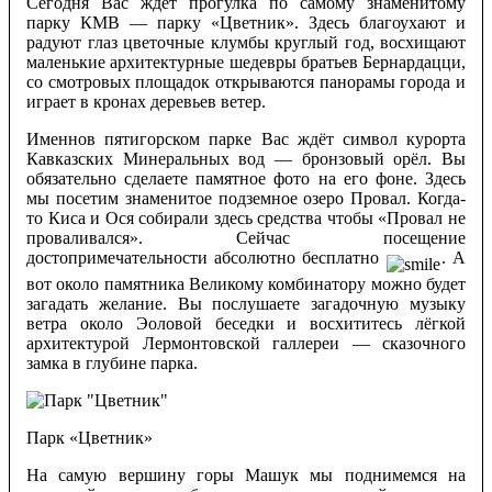
Сегодня Вас ждёт прогулка по самому знаменитому
парку КМВ — парку «Цветник». Здесь благоухают и
радуют глаз цветочные клумбы круглый год, восхищают
маленькие архитектурные шедевры братьев Бернардацци,
со смотровых площадок открываются панорамы города и
играет в кронах деревьев ветер.
Именнов пятигорском парке Вас ждёт символ курорта
Кавказских Минеральных вод — бронзовый орёл. Вы
обязательно сделаете памятное фото на его фоне. Здесь
мы посетим знаменитое подземное озеро Провал. Когда-
то Киса и Ося собирали здесь средства чтобы «Провал не
проваливался». Сейчас посещение
достопримечательности абсолютно бесплатно
. А
вот около памятника Великому комбинатору можно будет
загадать желание. Вы послушаете загадочную музыку
ветра около Эоловой беседки и восхититесь лёгкой
архитектурой Лермонтовской галлереи — сказочного
замка в глубине парка.
Парк «Цветник»
На самую вершину горы Машук мы поднимемся на