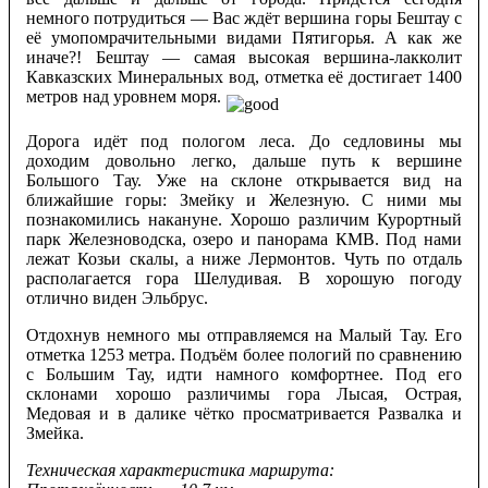
немного потрудиться — Вас ждёт вершина горы Бештау с
её умопомрачительными видами Пятигорья. А как же
иначе?! Бештау — самая высокая вершина-лакколит
Кавказских Минеральных вод, отметка её достигает 1400
метров над уровнем моря.
Дорога идёт под пологом леса. До седловины мы
доходим довольно легко, дальше путь к вершине
Большого Тау. Уже на склоне открывается вид на
ближайшие горы: Змейку и Железную. С ними мы
познакомились накануне. Хорошо различим Курортный
парк Железноводска, озеро и панорама КМВ. Под нами
лежат Козьи скалы, а ниже Лермонтов. Чуть по отдаль
располагается гора Шелудивая. В хорошую погоду
отлично виден Эльбрус.
Отдохнув немного мы отправляемся на Малый Тау. Его
отметка 1253 метра. Подъём более пологий по сравнению
с Большим Тау, идти намного комфортнее. Под его
склонами хорошо различимы гора Лысая, Острая,
Медовая и в далике чётко просматривается Развалка и
Змейка.
Техническая характеристика маршрута: