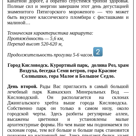
канатной дороге, а обратно спустимся тропой здоровья.
Полные сил и энергии завершим этот день дегустацией
знаменитого Пятигорского мороженого — что может
быть вкуснее классического пломбира с фисташками и
малиной…
Техническая характеристика маршрута:
Протяжённость — 5,6 км,
Перепад высот 520-620 м,
Продолжительность прогулки 5-6 часов.
Город Кисловодск. Курортный парк, долина Роз, храм
Воздуха, беседка Семи ветров, гора Красное
Солнышко, гора Малое и Большое Седло.
День второй.
Рады Вас пригласить в самый большой
лечебный парк Кавказских Минеральных Вод —
Кисловодский. Он располагается на склонах
Джингальского хребта выше города Кисловодска.
Собственно парк он только в самом низу, около
городской черты. Здесь разбиты регулярные аллеи,
высажены цветники и установлены малые
архитектурные формы. Но чем выше мы поднимаемся по
склонам горы, тем всё больше и больше парк становится
похожим на настоящий лес. Здесь прыгают белки, ухает