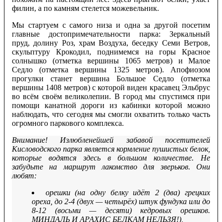
филин, а по камням стелется можевельник.
Мы стартуем с самого низа и одна за другой посетим
главные достопримечательности парка: Зеркальный
пруд, долину Роз, храм Воздуха, беседку Семи Ветров,
скульптуру Крокодил, поднимемся на горы Красное
солнышко (отметка вершины 1065 метров) и Малое
Седло (отметка вершины 1325 метров). Апофиозом
прогулки станет вершина Большое Седло (отметка
вершины 1408 метров) с которой виден красавец Эльбрус
во всём своём великолепии. В город мы спустимся при
помощи канатной дороги из кабинки которой можно
наблюдать, что сегодня мы смогли охватить только часть
огромного паркового комплекса.
Внимание! Излюбленейшей забавой посетителей
Кисловодского парка является кормление пушистых белок,
которые водятся здесь в большом количестве. Не
забудьте на маршрут лакомство для зверьков. Они
любят:
орешки (на одну белку идёт 2 (два) грецких
ореха, до 2-4 (двух — четырёх) штук фундука или до
8-12 (восьми — десяти) кедровых орешков.
МИНДАЛЬ И АРАХИС БЕЛКАМ НЕЛЬЗЯ!),