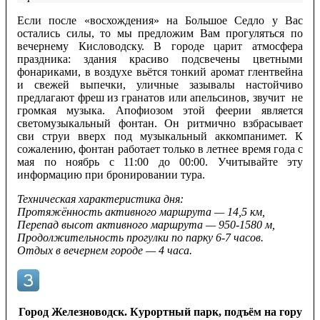
Если после «восхождения» на Большое Седло у Вас
остались силы, то мы предложим Вам прогуляться по
вечернему Кисловодску. В городе царит атмосфера
праздника: здания красиво подсвечены цветными
фонариками, в воздухе вьётся тонкий аромат глентвейна
и свежей выпечки, уличные зазывалы настойчиво
предлагают фреш из гранатов или апельсинов, звучит не
громкая музыка. Апофиозом этой феерии является
светомузыкальный фонтан. Он ритмично взбрасывает
сви струи вверх под музыкальный аккомпанимет. К
сожалению, фонтан работает только в летнее время года с
мая по ноябрь с 11:00 до 00:00. Учитывайте эту
информацию при бронировании тура.
Техническая характеристика дня:
Протяжённость активного маршрута — 14,5 км,
Перепад высот активного маршрута — 950-1580 м,
Продолжительность прогулки по парку 6-7 часов.
Отдых в вечернем городе — 4 часа.
Город Железноводск. Курортный парк, подъём на гору