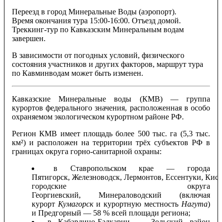
Переезд в город Минеральные Воды (аэропорт).
Время окончания тура 15:00-16:00. Отъезд домой.
Треккинг-тур по Кавказским Минеральным водам
завершен.
В зависимости от погодных условий, физического
состояния участников и других факторов, маршрут тура
по Кавминводам может быть изменен.
Кавказские Минеральные воды (КМВ) — группа
курортов федерального значения, расположенная в особо
охраняемом экологическом курортном районе РФ.
Регион КМВ имеет площадь более 500 тыс. га (5,3 тыс.
км²) и расположен на территории трёх субъектов РФ в
границах округа горно-санитарной охраны:
в Ставропольском крае — города
Пятигорск, Железноводск, Лермонтов, Ессентуки, Кисл
городские округа
Георгиевский, Минераловодский (включая
курорт
Кумагорск
и курортную местность
Нагута
)
и Предгорный — 58 % всей площади региона;
в Кабардино-Балкарии — Зольский район