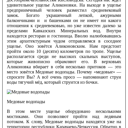
удивительное ущелье Аликоновки. На выходе в ущелье
предприимчивый человек разместил средневековый
замок. Богато украшенный лепкой, ажурными
балкончиками и и башенками он не имеет ни какого
отношения к средневековью, но уже известен далеко за
пределами Кавказских Минеральных вод. Внутри
находится ресторан и гостиница. Вволю налюбовавшись
этим архитектурным чудом отправляемся в соседнее
ущелье. Оно зовётся Аликоновским. Нам предстоит
пройти около 10 (десяти) километров по тропе. Ущелье
располагается среди не высоких скальных выступов,
которые живописно обрамляют его. В верховьях
Аликоновка вбирает в себя несколько притоков — это
место зовётся Медовые водопады. Почему «медовые» —
спросите Вы? А всё очень просо — напоминают струи
воды тягучий мёд, который струится из бочки.
Медовые водопады
В этом месте ущелье оборудовано несколькими
мостиками. Они позволяют пройти над ледяным
потоком. К слову, Медовые водопады находятся уже на
территории республики Карачаево-Черкессия. Обратно в