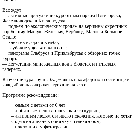
Вас ждут:
— активные прогулки по курортным паркам Пятигорска,
Железноводска и Кисловодска;
— подъем по экологическим тропам на вершины окрестных
гор Бештау, Машук, Железная, Верблюд, Малое и Большое
Седло;
— канатные дороги в небо;
— глубокие ущелья и каньоны;
— панорамы Эльбруса и Приэльбрусья с обзорных точек
курорта;
— дегустации минеральных вод в бюветах и питьевых
галереях.
В течение тура группа будем жить в комфортной гостинице и
каждый день совершать трекинг налегке.
Программа рекомендована:
– семьям с детьми от 6 лет;
– любителям пеших прогулок и экскурсий;
– активным людям старшего поколения, которые не хотят
сидеть на диване в обнимку с телевизором;
– поклонникам фотографии.