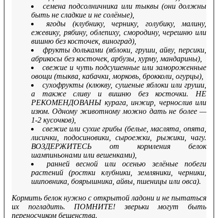
семена подсолничника или тыквы (они должны
быть не сладкие и не солёные),
ягоды (клубнику, чернику, голубику, малину,
ежевику, рябину, облепиху, смородину, черешню или
вишню без косточек, виноград),
фрукты дольками (яблоки, груши, айву, персики,
абрикосы без косточек, арбузы, хурму, мандарины),
свежие и чуть подсушенные или замороженные
овощи (тыква, кабачки, морковь, брокколи, огурцы),
сухофрукты (клюкву, сушеные яблоки или груши,
а также сливу и вишню без косточки. НЕ
РЕКОМЕНДОВАНЫ курага, инжир, чернослив или
изюм. Одному животному можно дать не более —
1-2 кусочков),
свежие или сухие грибы (белые, маслята, опята,
лисички, подосиновики, сыроежки, рыжики, чагу.
ВОЗДЕРЖИТЕСЬ от кормления белок
шампиньонами или вешенками),
ранней весной или осенью зелёные побеги
растений (ростки клубники, земляники, черники,
шиповника, боярышника, айвы, пшеницы или овса).
Кормить белок нужно с открытой ладони и не пытаться
их погладить. ПОМНИТЕ! зверьки могут быть
переносчиком бешенства.