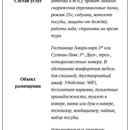
Состав услуг
аптечка и т.п.); прокат личного
снаряжения (треккинговые палки,
рюкзак 25л, сидушка, комплект
посуды, защита от дождя);
работа гида; страховка на время
тура
Гостиница Амира-парк 3* или
Султан-Люкс 3*. Двух-, трех-,
четырехместные номера. В
обстановке комфортная мебель
для спальной, двустворчатый
Объект
шкаф. Удобства: WiFi,
размещения
бесплатная парковка, туалетные
принадлежности, туалет в
номере, ванна или душ в номере,
телевизор, кондиционер, чайник,
набор посуды.
дополнительные экскурсии,