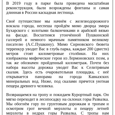
В 2019 году в парке была проведена масштабная
реконструкция, были возрождены фонтаны и самая
длинная в России каскадная лестница.
Своё путешествие мы начнём с железнодорожного
вокзала города, неспеша пройдём мимо дворца эмира
Бухарского с золотыми балкончиками и арабской вязью
на фасаде. Восхитимся утончённой Пушкинской
галлерей и немного мрачным памятником великому
писателю (А.С.Пушкину). Мимо Сирновского бювета
терренкур уводит Вас в глубь парка, каждые 200 (двести)
метров стоят километровые столбики. На них
изображены мифические герои из Лермоновских поэм, а
так же обозначен пройденный километраж. Почти без
набора высоты дорожка уводит Вас к Селитряным
скалам. Здесь есть очаровательная площадка, с неё
открывается панорама на города Кавказских
минеральных вод. Ниже, под скалами прячется уютная
пещера древнего человека.
Возвращаемся на тропу и покидаем Курортный парк. Он
мягко переходит в лесопосадку на склонах горы Развалка.
Мы обогнём гору по грунтовым дорожкам и тропам и
осмотрим грот вечной мерзлоты и пещеру летней
мерзлоты в недрах горы Развалка. С тропы нам