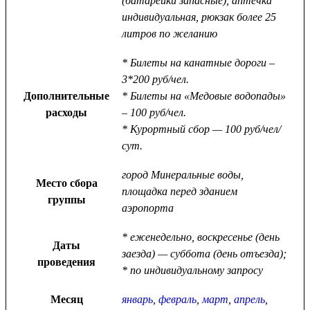
(батарейки запасные), аптечка
индивидуальная, рюкзак более 25
литров по желанию
* Билеты на канатные дороги –
3*200 руб/чел.
Дополнительные
* Билеты на «Медовые водопады»
расходы
– 100 руб/чел.
* Курортный сбор — 100 руб/чел/
сут.
город Минеральные воды,
Место сбора
площадка перед зданием
группы
аэропорта
* еженедельно, воскресенье (день
Даты
заезда) — суббота (день отъезда);
проведения
* по индивидуальному запросу
Месяц
январь
,
февраль
,
март
,
апрель
,