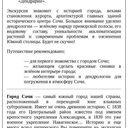
«Дендрарий».
Экскурсия знакомит с историей города, вехами
становления курорта, архитектурой главных зданий
исторического центра Сочи. Большое внимание уделено
дендрологии — зелёному наряду приморской полосы, его
видовому составу, уникальности акклиматизации
растений и современным проблемам в озеленении
Южной столицы. Будет не скучно!
Путешествие рекомендовано:
— для первого знакомства с городом Сочи;
— желающим сделать красивые снимки в
зелёном интерьере города;
— любителям истории и дендрологии для
погружения в атмосферу Сочи.
Город Сочи
— самый южный город нашей страны,
расположенный в переходной зоне влажных
субтропиков. Имеет не очень древнюю историю. С 1838
года его Центральный район известен под именем
крепостного укрепления Александрия, в 1839 это уже
военное укрепление Навагинское… Историю и еще
много всего интересного Вы почерпнёте на экскурсии