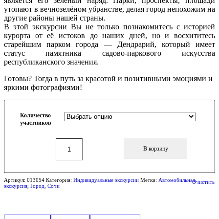
является его зелёный наряд. Парки, проспекты, площади
утопают в вечнозелёном убранстве, делая город непохожим на
другие районы нашей страны.
В этой экскурсии Вы не только познакомитесь с историей
курорта от её истоков до наших дней, но и восхититесь
старейшим парком города — Дендрарий, который имеет
статус памятника садово-паркового искусства
республиканского значения.
Готовы? Тогда в путь за красотой и позитивными эмоциями и
яркими фотографиями!
Количество
участников
В корзину
Артикул:
013054
Категория:
Индивидуальные экскурсии
Метки:
Автомобильная
Очистить
экскурсия
,
Город
,
Сочи