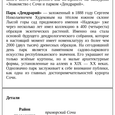
«Знакомство с Сочи и парком «Дендрарий».
Парк «Дендрарий»
— заложенный в 1888 году Сергеем
Николаевичем Худековым на тёплом южном склоне
Лысой горы сад придомового имения «Надежда» уже
через несколько лет имел коллекцию в 400 (четыреста)
образцов экзотических растений. Именно она стала
основой будущего дендрологического собрания, которое
в настоящий момент имеет номенклатуру из более чем
2000 (двух тысяч) древесных образцов. На сегодняшний
день парк является памятником садово-паркового
искусства республиканского значения. Его украшают не
только зелёные куртины, но и малые архитектурные
формы, установленные на аллеях в XIX — XX веках.
Однозначно парк заслуживает к себе внимание публики,
как одна из главных достопримечательностей курорта
Сочи.
Детали
Район
приморский Сочи