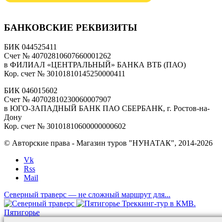
БАНКОВСКИЕ РЕКВИЗИТЫ
БИК 044525411
Счет № 40702810607660001262
в ФИЛИАЛ «ЦЕНТРАЛЬНЫЙ» БАНКА ВТБ (ПАО)
Кор. счет № 30101810145250000411
БИК 046015602
Счет № 40702810230060007907
в ЮГО-ЗАПАДНЫЙ БАНК ПАО СБЕРБАНК, г. Ростов-на-
Дону
Кор. счет № 30101810600000000602
© Авторские права - Магазин туров "НУНАТАК", 2014-2026
Vk
Rss
Mail
Северный траверс — не сложный маршрут для...
Треккинг-тур в КМВ.
Пятигорье