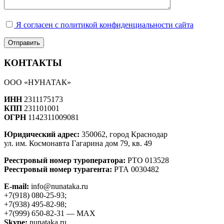
Я согласен с политикой конфиденциальности сайта
КОНТАКТЫ
ООО «НУНАТАК»
ИНН
2311175173
КПП
231101001
ОГРН
1142311009081
Юридический адрес:
350062, город Краснодар
ул. им. Космонавта Гагарина дом 79, кв. 49
Реестровый номер туроператора:
РТО 013528
Реестровый номер турагента:
РТА 0030482
E-mail:
info@nunataka.ru
+7(918) 080-25-93;
+7(938) 495-82-98;
+7(999) 650-82-31 — MAX
Skype:
nunataka.ru