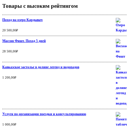
Товары с высоким рейтингом
Поход на озеро Кардывач
Оценка
5.00
из
20 500,00
₽
5
Массив Фишт. Поход 5 дней
Оценка
5.00
из
28 500,00
₽
5
Кавказское застолье в долине легенд и водопадов
Оценка
5.00
из
1 200,00
₽
5
Услуги по организации поездки и консультированию
Оценка
5.00
из
1 000,00
₽
5