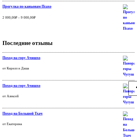
Прогулка по каньонам Псахо
Оценка
5.00
из
2 000,00
₽
–
9 000,00
₽
5
Последние отзывы
Поход на гору Ачишхо
Оценка
от Кирилл и Даша
5
из 5
Поход на гору Ачишхо
Оценка
от Алексей
5
из 5
Поход на Большой Тхач
Оценка
от Екатерина
5
из 5