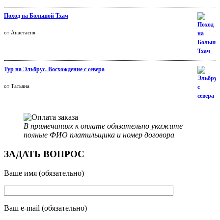
Поход на Большой Тхач
Оценка
от Анастасия
5
из 5
Тур на Эльбрус. Восхождение с севера
Оценка
от Татьяна
5
из 5
В примечаниях к оплате обязательно укажите
полные ФИО платильщика и номер договора
ЗАДАТЬ ВОПРОС
Ваше имя (обязательно)
Ваш e-mail (обязательно)