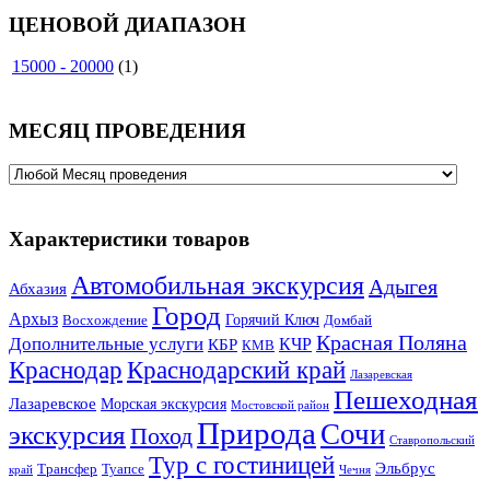
ЦЕНОВОЙ ДИАПАЗОН
15000 - 20000
(1)
МЕСЯЦ ПРОВЕДЕНИЯ
Характеристики товаров
Автомобильная экскурсия
Адыгея
Абхазия
Город
Архыз
Горячий Ключ
Восхождение
Домбай
Красная Поляна
Дополнительные услуги
КЧР
КБР
КМВ
Краснодар
Краснодарский край
Лазаревская
Пешеходная
Лазаревское
Морская экскурсия
Мостовской район
Природа
Сочи
экскурсия
Поход
Ставропольский
Тур с гостиницей
Эльбрус
Трансфер
Туапсе
край
Чечня