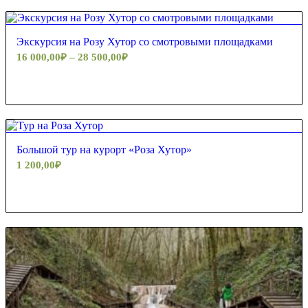
5.00
Экскурсия на Розу Хутор со смотровыми площадками
16 000,00
₽
–
28 500,00
₽
Большой тур на курорт «Роза Хутор»
1 200,00
₽