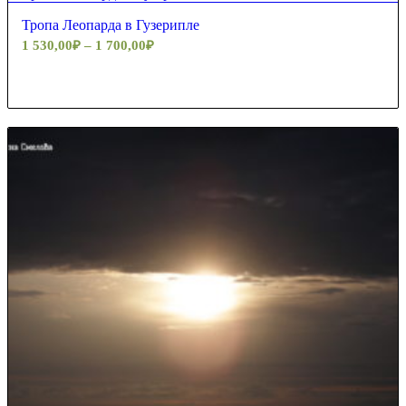
Тропа Леопарда в Гузерипле
1 530,00
₽
–
1 700,00
₽