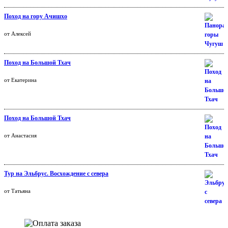
Поход на гору Ачишхо
Оценка
от Алексей
5
из 5
Поход на Большой Тхач
Оценка
от Екатерина
5
из 5
Поход на Большой Тхач
Оценка
от Анастасия
5
из 5
Тур на Эльбрус. Восхождение с севера
Оценка
от Татьяна
5
из 5