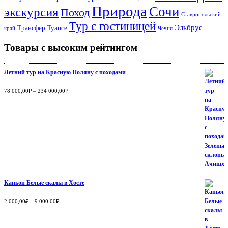
Природа
Сочи
экскурсия
Поход
Ставропольский
Тур с гостиницей
Эльбрус
Трансфер
Туапсе
край
Чечня
Товары с высоким рейтингом
Летний тур на Красную Поляну с походами
Оценка
5.00
из
78 000,00
₽
–
234 000,00
₽
5
Каньон Белые скалы в Хосте
Оценка
5.00
из
2 000,00
₽
–
9 000,00
₽
5