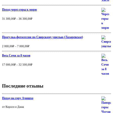
Поход через горы к морю
Оценка
5.00
из
31 300,00
₽
–
36 300,00
₽
5
Прогулка-фотосессия по Свирскому ущелью (Лазаревское)
Оценка
5.00
из
2 000,00
₽
–
7 000,00
₽
5
Весь Сочи за 8 часов
Оценка
5.00
из
17 000,00
₽
–
32 500,00
₽
5
Последние отзывы
Поход на гору Ачишхо
Оценка
от Кирилл и Даша
5
из 5